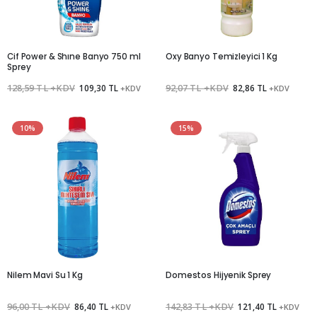
Cif Power & Shıne Banyo 750 ml
Oxy Banyo Temizleyici 1 Kg
Sprey
128,59 TL +KDV
109,30 TL
92,07 TL +KDV
82,86 TL
+KDV
+KDV
10%
15%
Nilem Mavi Su 1 Kg
Domestos Hijyenik Sprey
96,00 TL +KDV
86,40 TL
142,83 TL +KDV
121,40 TL
+KDV
+KDV