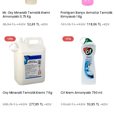
Mr. Oxy Mineralli Temizlik Kremi
Prohijyen Banyo Armatür Temizlik
Amonyaklı 0,75 Kg
Kimyasalı 1 Kg
58,54 TL +KDV
52,69 TL
131,18 TL +KDV
118,06 TL
+KDV
+KDV
10%
15%
Oxy Mineralli Temizlik Kremi 7 Kg
Cif Krem Amonyaklı 750 ml
308,76 TL +KDV
277,89 TL
110,42 TL +KDV
93,85 TL
+KDV
+KDV