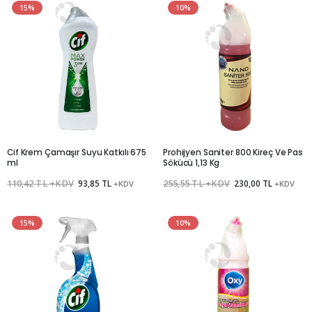
15%
10%
Cif Krem Çamaşır Suyu Katkılı 675
Prohijyen Saniter 800 Kireç Ve Pas
ml
Sökücü 1,13 Kg
110,42 TL +KDV
93,85 TL
255,55 TL +KDV
230,00 TL
+KDV
+KDV
15%
10%