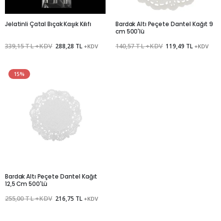
Jelatinli Çatal Bıçak Kaşık Kılıfı
Bardak Altı Peçete Dantel Kağıt 9
cm 500'lü
339,15 TL +KDV
288,28 TL
140,57 TL +KDV
119,49 TL
+KDV
+KDV
15%
Bardak Altı Peçete Dantel Kağıt
12,5 Cm 500'Lü
255,00 TL +KDV
216,75 TL
+KDV