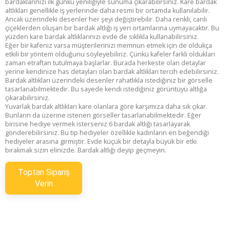
bardaklarınızı ilk günkü yeniliğiyle sunuma çıkarabilirsiniz. Kare bardak
altlıkları genellikle iş yerlerinde daha resmi bir ortamda kullanılabilir.
Ancak üzerindeki desenler her şeyi değiştirebilir. Daha renkli, canlı
çiçeklerden oluşan bir bardak altlığı iş yeri ortamlarına uymayacaktır. Bu
yüzden kare bardak altlıklarınızı evde de sıklıkla kullanabilirsiniz.
Eğer bir kafeniz varsa müşterilerinizi memnun etmek için de oldukça
etkili bir yöntem olduğunu söyleyebiliriz. Çünkü kafeler farklı oldukları
zaman etraftan tutulmaya başlarlar. Burada herkeste olan detaylar
yerine kendinize has detayları olan bardak altlıkları tercih edebilirsiniz.
Bardak altlıkları üzerindeki desenler rahatlıkla istediğiniz bir görselle
tasarlanabilmektedir. Bu sayede kendi istediğiniz görüntüyü altlığa
çıkarabilirsiniz.
Yuvarlak bardak altlıkları kare olanlara göre karşımıza daha sık çıkar.
Bunların da üzerine istenen görseller tasarlanabilmektedir. Eğer
birisine hediye vermek isterseniz 6 bardak altlığı tasarlayarak
gönderebilirsiniz. Bu tip hediyeler özellikle kadınların en beğendiği
hediyeler arasına girmiştir. Evde küçük bir detayla büyük bir etki
bırakmak sizin elinizde. Bardak altlığı deyip geçmeyin.
Toptan Sipariş
Verin