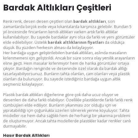
Bardak Altlıkları Çeşitleri
Renk renk, desen desen çeşitleri olan
bardak altlıkları
, son
zamanlarda birçok evde veya lokantalarda karşınıza gelebilir. Bundan 5
yıl öncesinde fincanların kendi altlıkları varken artık farklı altlıklar
kullanılabiliyor. Bu sayede bardaklar aynı olsa da farklı ve yeni görüntüler
elde edilebiliyor. Üstelik
bardak altlıklarının fiyatları
da oldukça
düşük. Bu yüzden herkesin alması da kolaylaşıyor.
Her bardağa uygun geliştirilebilen bardak altlıkları, aslında masaların
kirlenmemesi için geliştirildi. Ancak bir süre sonra olay yenilik arayanların
eline geçti. Hem masalar kirlenmiyor hem de harika görüntüler ortaya
çıkıyor. Bardağın renginde ve deseninde özel olarak da bardak altlığı
tasarlayabiliyorsunuz. Bunların tahta olanları, cam olanları veya plastik
olanları da bulunuyor. Bu sayede istediğiniz bardağa uygun altlık
seçmeniz kolaylaşıyor.
Plastik bardak altlıkları diğerlerine göre çok daha ucuz oluyor ve
desenleri de daha farklı olabiliyor. Özellikle plastiklerde farklı farklı renk
cümbüşleri elde ediliyor. Bunların yıkanması zor olduğu için ve
yıpratabildiği için çoğunlukla üzerleri silinerek yerine koyuluyor. Tahta
modeller ise hem daha sağlıklı hem de herhangi bir yıkanma problemi
de oluşturmuyor. Ancak tahta modellerde plastikler kadar renkler canlı
durmayabilir.
Hasır Bardak Altlıkları