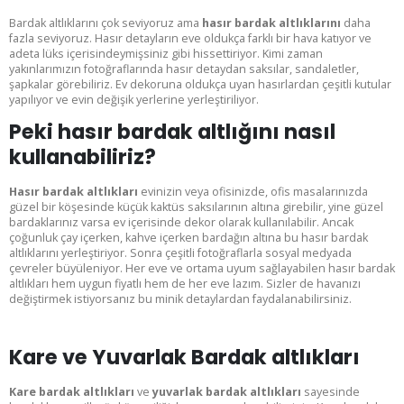
Bardak altlıklarını çok seviyoruz ama
hasır bardak altlıklarını
daha
fazla seviyoruz. Hasır detayların eve oldukça farklı bir hava katıyor ve
adeta lüks içerisindeymişsiniz gibi hissettiriyor. Kimi zaman
yakınlarımızın fotoğraflarında hasır detaydan saksılar, sandaletler,
şapkalar görebiliriz. Ev dekoruna oldukça uyan hasırlardan çeşitli kutular
yapılıyor ve evin değişik yerlerine yerleştiriliyor.
Peki hasır bardak altlığını nasıl
kullanabiliriz?
Hasır bardak altlıkları
evinizin veya ofisinizde, ofis masalarınızda
güzel bir köşesinde küçük kaktüs saksılarının altına girebilir, yine güzel
bardaklarınız varsa ev içerisinde dekor olarak kullanılabilir. Ancak
çoğunluk çay içerken, kahve içerken bardağın altına bu hasır bardak
altlıklarını yerleştiriyor. Sonra çeşitli fotoğraflarla sosyal medyada
çevreler büyüleniyor. Her eve ve ortama uyum sağlayabilen hasır bardak
altlıkları hem uygun fiyatlı hem de her eve lazım. Sizler de havanızı
değiştirmek istiyorsanız bu minik detaylardan faydalanabilirsiniz.
Kare ve Yuvarlak Bardak altlıkları
Kare bardak altlıkları
ve
yuvarlak bardak altlıkları
sayesinde