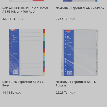
Noki 4830HD Delikli Poşet Dosya
Noki 59125 Seperatör A4 2 x 5 Renk
A4 55 Mikron - 100 Adet
323,16 TL
37,56 TL
+KDV
+KDV
Noki 59126 Seperatör A4 2 x 6
Noki 59205 Seperatör A4 1-5
Renk
Rakam
44,44 TL
22,29 TL
+KDV
+KDV