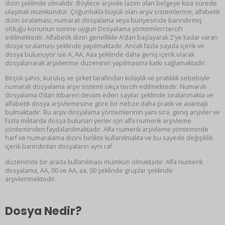
dizin şeklinde olmalıdır. Böylece arşivde lazım olan belgeye kısa sürede
ulaşmak mümkündür. Çoğunlukla büyük olan arşiv sistemlerine, alfabetik
dizin sıralaması, numaralı dosyalama veya bünyesinde barındırmış
olduğu konunun ismine uygun Dosyalama yöntemleri tercih
edilmektedir. Alfabetik dizin genellikle A’dan başlayarak Z’ye kadar varan
dosya sıralaması şeklinde yapılmaktadır. Ancak fazla sayıda içerik ve
dosya bulunuyor ise A, AA, Aaa şeklinde daha geniş içerik olarak
dosyalanarak arşivlenme düzeninin yapılmasına katkı sağlamaktadır.
Birçok şahıs, kuruluş ve şirket tarafından kolaylık ve pratiklik sebebiyle
numaralı dosyalama arşiv sistemi sıkça tercih edilmektedir. Numaralı
dosyalama 0’dan itibaren devam eden sayılar şeklinde sıralanmakta ve
alfabetik dosya arşivlemesine göre bir nebze daha pratik ve avantajlı
bulmaktadır. Bu arşiv dosyalama yöntemlerinin yanı sıra, geniş arşivler ve
fazla miktarda dosya bulunan yerler için alfa numerik arşivleme
yönteminden faydalanılmaktadır. Alfa numerik arşivleme yönteminde
harf ve numaralama dizini birlikte kullanılmakta ve bu sayede değişiklik
içerik barındırılan dosyaların aynı raf
düzeninde bir arada kullanılması mümkün olmaktadır. Alfa numerik
dosyalama, AA, 00 ve AA, aa, 00 şeklinde gruplar şeklinde
arşivlenmektedir.
Dosya Nedir?