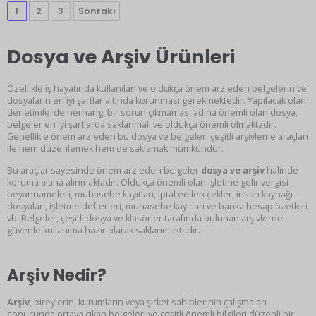
1
2
3
Sonraki
Dosya ve Arşiv Ürünleri
Özellikle iş hayatında kullanılan ve oldukça önem arz eden belgelerin ve
dosyaların en iyi şartlar altında korunması gerekmektedir. Yapılacak olan
denetimlerde herhangi bir sorun çıkmaması adına önemli olan dosya,
belgeler en iyi şartlarda saklanmalı ve oldukça önemli olmaktadır.
Genellikle önem arz eden bu dosya ve belgeleri çeşitli arşivleme araçları
ile hem düzenlemek hem de saklamak mümkündür.
Bu araçlar sayesinde önem arz eden belgeler
dosya ve arşiv
halinde
koruma altına alınmaktadır. Oldukça önemli olan işletme gelir vergisi
beyannameleri, muhasebe kayıtları, iptal edilen çekler, insan kaynağı
dosyaları, işletme defterleri, muhasebe kayıtları ve banka hesap özetleri
vb. Belgeler, çeşitli dosya ve klasörler tarafında bulunan arşivlerde
güvenle kullanıma hazır olarak saklanmaktadır.
Arşiv Nedir?
Arşiv
, bireylerin, kurumların veya şirket sahiplerinin çalışmaları
sonucunda ortaya çıkan belgeleri ve çeşitli önemli bilgileri düzenli bir