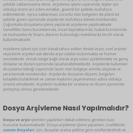
şekilde saklanmasına denir. Arşivleme işlemi sayesinde, kişiler için
oldukça önem arz eden evraklar, güvenli bir şekilde muhafaza
edilmektedir. Ayrıca saklanması zorunlu olan belgeleri de planlı bir
şekilde güven içerisinde arşivlerde muhafaza etmek mümkündür.
Çoğunlukla dosyalama işlemi yapılarak arşivleme yapılmaktadır.
Genellikle; kamu kurumlarında, insan kaynaklarında, hukuk bürolarında
ve muhasebe ile finans alanının bulunduğu mekânlarda tercih olarak
kullanılmaktadır.
Arşivleme işlemi için özel olarak tahsis edilen devlet arşivi, özel arşivler
veya birim arşivleri adı altında arşiv odaları bulunmakta ve hizmet
vermektedir. Ancak isteğe bağlı olarak arşiv odası açılabilmekte ve geniş
dolaplar ve düzen içerisinde tasarlanabilmektedir. Arşivlerde kullanılan
dosyalama tekniği sayesinde lazım olan belgeye anında ulaşmak ve
yararlanmak mümkündür. Arşivlerde dosyanın düzeni, belgeleri
kolaylıkla bulabilmek ve zaman kaybının yaşanmaması adına oldukça
önemli olmaktadır. Arşivlerin mutlaka bir sıralama ve düzen içerisinde
yerleşmiş olması gerekmektedir.
Dosya Arşivleme Nasıl Yapılmalıdır?
Dosya ve arşiv
işlemleri yapılırken dikkat edilmesi gereken bazı
hususlar bulunmaktadır. Dosya arşivleme işlemi yaparken, özelliklede
sunum dosyaları
için, dosyalar arama şekline göre sınıflandırılmalı ve