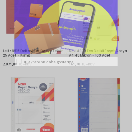
Leitz 6515 Delta Askılı Dosya Telsiz
Noki 4830 Eco Delikli Poşet Dosya
25 Adet - Kırmızı
A4 45 Mikron - 100 Adet
Bu ekranı bir daha gösterme
2.071,88 TL
161,70 TL
+KDV
+KDV