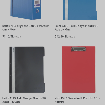
Kraf 875G Arşiv Kutusu 9 x 24 x 32
Leitz 4189 Telli Dosya Plastik 50
cm - Mavi
Adet - Mavi
71,12 TL
542,30 TL
+KDV
+KDV
Leitz 4189 Telli Dosya Plastik 50
Kraf 1045 Sekreterlik Kapaklı A4 -
Adet - Siyah
Kırmızı