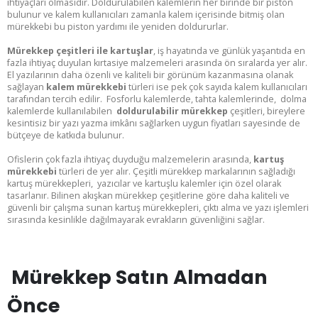
ihtiyaçları olmasıdır. Doldurulabilen kalemlerin her birinde bir piston
bulunur ve kalem kullanıcıları zamanla kalem içerisinde bitmiş olan
mürekkebi bu piston yardımı ile yeniden doldururlar.
Mürekkep çeşitleri ile kartuşlar
, iş hayatında ve günlük yaşantıda en
fazla ihtiyaç duyulan kırtasiye malzemeleri arasında ön sıralarda yer alır.
El yazılarının daha özenli ve kaliteli bir görünüm kazanmasına olanak
sağlayan
kalem mürekkebi
türleri ise pek çok sayıda kalem kullanıcıları
tarafından tercih edilir. Fosforlu kalemlerde, tahta kalemlerinde, dolma
kalemlerde kullanılabilen
doldurulabilir mürekkep
çeşitleri, bireylere
kesintisiz bir yazı yazma imkânı sağlarken uygun fiyatları sayesinde de
bütçeye de katkıda bulunur.
Ofislerin çok fazla ihtiyaç duyduğu malzemelerin arasında,
kartuş
mürekkebi
türleri de yer alır. Çeşitli mürekkep markalarının sağladığı
kartuş mürekkepleri, yazıcılar ve kartuşlu kalemler için özel olarak
tasarlanır. Bilinen akışkan mürekkep çeşitlerine göre daha kaliteli ve
güvenli bir çalışma sunan kartuş mürekkepleri, çıktı alma ve yazı işlemleri
sırasında kesinlikle dağılmayarak evrakların güvenliğini sağlar.
Mürekkep Satın Almadan
Önce