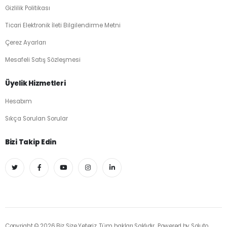
Gizlilik Politikası
Ticari Elektronik İleti Bilgilendirme Metni
Çerez Ayarları
Mesafeli Satış Sözleşmesi
Üyelik Hizmetleri
Hesabım
Sıkça Sorulan Sorular
Bizi Takip Edin
Copyright © 2026 Biz Size Yeteriz. Tüm hakları Saklıdır.. Powered by
Soluto