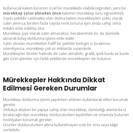
Kullanacak kalem türünün özel bir mürekkebi olabileceğinden, yeni bir
mürekkep satın almadan önce
kalemin mürekkep türü öğrenilmeli.
Toplu şekilde satılmakta olan dolma kalem mürekkepleri çoklu olarak
satın alınırsa, birden fazla sayıda renk tonuna aynı anda sahip olma
imkânı elde edilmiş olur.
Mürekkep şişe olarak satın alınacaksa, beraberinde bir de damlalık
alınarak kolay doldurma işlemi elde edilir.
Satın alınılan mürekkebin hafif bir şekilde belirgin iz bırakması
isteniliyorsa, mürekkep çok az miktarda sulandırılır.
Mürekkepler litreler halinde de satın alınabilir; grafik, ipek baskı ve baskı
gibi özel işlemler için farklı şekillerde mürekkepler de bulunur.
Mürekkepler Hakkında Dikkat
Edilmesi Gereken Durumlar
Mürekkep doldurma işlemi yapılırken eldiven kullanılarak elleri korumak
gerekir.
Oldukça akışkan bir yapıya sahip olan mürekkep, damladığı alanlarda iz
bırakacağından mürekkep doldurulurken kıyafetleri ve ortamda bulunan
mobilyaları korumak gerekir.
Ürünler doldurulurken altına kullanılmayan eski bir örtü veya kâğıt
serilebilir.