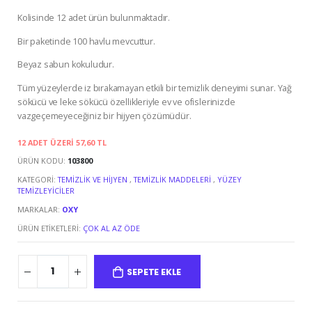
Kolisinde 12 adet ürün bulunmaktadır.
Bir paketinde 100 havlu mevcuttur.
Beyaz sabun kokuludur.
Tüm yüzeylerde iz bırakamayan etkili bir temizlik deneyimi sunar. Yağ
sökücü ve leke sökücü özellikleriyle ev ve ofislerinizde
vazgeçemeyeceğiniz bir hijyen çözümüdür.
12 ADET ÜZERI 57,60 TL
ÜRÜN KODU:
103800
KATEGORI:
TEMIZLIK VE HIJYEN
,
TEMIZLIK MADDELERI
,
YÜZEY
TEMIZLEYICILER
MARKALAR:
OXY
ÜRÜN ETIKETLERI:
ÇOK AL AZ ÖDE
SEPETE EKLE