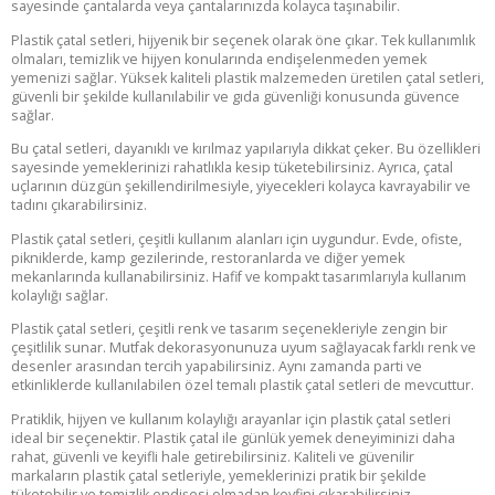
sayesinde çantalarda veya çantalarınızda kolayca taşınabilir.
Plastik çatal setleri, hijyenik bir seçenek olarak öne çıkar. Tek kullanımlık
olmaları, temizlik ve hijyen konularında endişelenmeden yemek
yemenizi sağlar. Yüksek kaliteli plastik malzemeden üretilen çatal setleri,
güvenli bir şekilde kullanılabilir ve gıda güvenliği konusunda güvence
sağlar.
Bu çatal setleri, dayanıklı ve kırılmaz yapılarıyla dikkat çeker. Bu özellikleri
sayesinde yemeklerinizi rahatlıkla kesip tüketebilirsiniz. Ayrıca, çatal
uçlarının düzgün şekillendirilmesiyle, yiyecekleri kolayca kavrayabilir ve
tadını çıkarabilirsiniz.
Plastik çatal setleri, çeşitli kullanım alanları için uygundur. Evde, ofiste,
pikniklerde, kamp gezilerinde, restoranlarda ve diğer yemek
mekanlarında kullanabilirsiniz. Hafif ve kompakt tasarımlarıyla kullanım
kolaylığı sağlar.
Plastik çatal setleri, çeşitli renk ve tasarım seçenekleriyle zengin bir
çeşitlilik sunar. Mutfak dekorasyonunuza uyum sağlayacak farklı renk ve
desenler arasından tercih yapabilirsiniz. Aynı zamanda parti ve
etkinliklerde kullanılabilen özel temalı plastik çatal setleri de mevcuttur.
Pratiklik, hijyen ve kullanım kolaylığı arayanlar için plastik çatal setleri
ideal bir seçenektir. Plastik çatal ile günlük yemek deneyiminizi daha
rahat, güvenli ve keyifli hale getirebilirsiniz. Kaliteli ve güvenilir
markaların plastik çatal setleriyle, yemeklerinizi pratik bir şekilde
tüketebilir ve temizlik endişesi olmadan keyfini çıkarabilirsiniz.