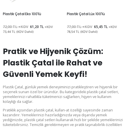
Plastik Çatal Eko 100'lü
Plastik Çatal Lüx 100'lü
72,00 TL +KDV
61,20 TL
77,00 TL +KDV
65,45 TL
+KDV
+KDV
73,44 TL (KDV Dahil)
78,54 TL (KDV Dahil)
Pratik ve Hijyenik Çözüm:
Plastik Çatal ile Rahat ve
Güvenli Yemek Keyfi!
Plastik Çatal, günlük yemek deneyiminizi pratikleştiren ve hijyenik bir
seçenek sunan özel bir üründür. Bu kategorideki plastik çatal setleri,
yemeklerinizi rahatlıkla tüketmenizi sağlarken, hijyen ve kullanım
kolaylığı da sağlar.
Pratiklik açısından plastik çatal, kullan-at özelliği sayesinde zaman
kazandırır. Yemeklerinizi hazırladığınızda veya dışarıda yemek
yediğinizde, plastik çatal setleri kullanarak hızlı bir şekilde yemeklerinizi
tüketebilirsiniz. Temizlik gerektirmeyen ve pratik taşınabilirlik özellikleri