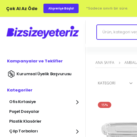
Çok Al Az Öde
*Sadece sınırlı bir süre.
Alışverişe Başla!
Kampanyalar ve Teklifler
ANA SAYFA
AMBALA
Kurumsal Üyelik Başvurusu
KATEGORI
Kategoriler
Ofis Kırtasiye
15%
Poşet Dosyalar
Plastik Klasörler
Çöp Torbaları