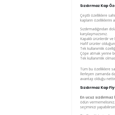
Sızdırmaz Kap Öze
Bu ekranı bir da
Çeşitli özelliklere sa
kapların özelliklerin
Sızdırmadığından dola
karşılaşmazsınız.
Kapaklı ürünlerdir v
Hafif ürünler olduğun
Tek kullanımlık özell
Çöpe atmak yerine bu 
Tek kullanımlık olması
Tüm bu özelliklere sa
İlerleyen zamanda da
avantajı olduğu nettir
Sızdırmaz Kap Fiy
En ucuz sızdırmaz
ödün vermemelisiniz. 
seçiminizi yapabilirsi