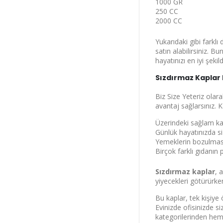
Kuru
1000 GR
250 CC
2000 CC
%
Yukarıdaki gibi farklı
satın alabilirsiniz. B
hayatınızı en iyi şekil
Sızdırmaz Kaplar
varan in
Biz Size Yeteriz olar
avantaj sağlarsınız. K
yararlan.
Üzerindeki sağlam kap
Günlük hayatınızda siz
Yemeklerin bozulması
Birçok farklı gıdanı
Sızdırmaz kaplar
, 
yiyecekleri götürürke
Bu kaplar, tek kişiye
Evinizde ofisinizde si
kategorilerinden heme