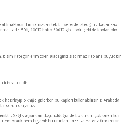
re satılmaktadır. Firmamızdan tek bir seferde istediğiniz kadar kap
maktadır. 50’li, 100’lü hatta 600’lü gibi toplu şekilde kapları alıp
, bizim kategorilerimizden alacağınız sızdırmaz kaplarla büyük bir
çin yeterlidir.
 hazırlayıp pikniğe giderken bu kapları kullanabilirsiniz. Arabada
 bir sorun oluşmaz.
ijyeniktir. Sağlık açısından düşünüldüğünde bu durum çok önemlidir.
ir. Hem pratik hem hijyenik bu ürünleri, Biz Size Yeteriz firmamızın