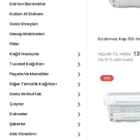
Karton Bardaklar
Kullan At Eldiven
Gıda Streçleri
Hesap Makineleri
Sızdırmaz Kap 150 Gr
Piller
13
Kağıt Havlular
162,45 TL +KDV
165,70 TL (KDV Dahil)
Tuvalet Kağıtları
Peçete Ve Mendiller
15%
Diğer Temizlik Kağıtları
Gıda Ve Mutfak
Çaylar
Kahveler
Şekerler
Atık Yönetimi