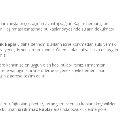
asarımlarıyla birçok açıdan avantaj sağlar. Kaplar herhangi bir
çıdır. Taşınması esnasında bu kaplar sayesinde suların dökülmesi
ik kaplar
, daha derindir. Bunların içine korkmadan sulu yemek
 kaplara yerleştirmeniz mümkündür. Önemli olan ihtiyacınıza en uygun
niz.
öre kendinize en uygun olan kabı bulabilirsiniz. Firmamızın
sürede yaptığınız online ödeme seçenekleriyle hemen satın
ğiniz adrese teslim edilir.
ikle mutfağı olan şirketler, artan yemekleri bu kaplara koyabilirler.
de bulunan
sızdırmaz kaplar
arasında büyüklüklerine göre