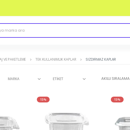
J VE PAKETLEME
TEK KULLANIMLIK KAPLAR
SIZDIRMAZ KAPLAR
MARKA
ETIKET
15%
15%