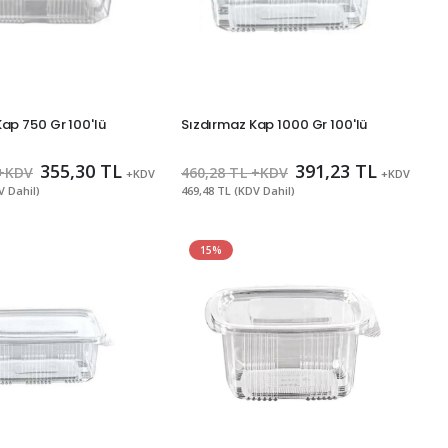
ap 750 Gr 100'lü
Sızdırmaz Kap 1000 Gr 100'lü
355,30 TL
391,23 TL
 +KDV
460,28 TL +KDV
+KDV
+KDV
V Dahil)
469,48 TL (KDV Dahil)
15%