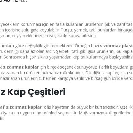
+KDV
yiyeceklerin korunması için en fazla kullanılan ürünlerdir. Şık ve zarif t
için içerisine sulu gıda koyulabilir. Turşu, yemek, tatlı bunlardan birka
aşmadan yiyeceklerinizi en iyi şekilde koruyabilirsiniz.
durumlara göre değişiklik göstermektedir. Örneğin bazı
sızdırmaz plast
eri, derinliği daha az olanlardır. Şerbetli tatlı gibi gıda ürünlerini, bu
r. Sonrasında hiçbir sıkıntı yaşamadan kapları kullanmaya başlayabilirsi
ak
sızdırmaz kaplar
için birçok seçenek sunuyoruz. Farklı boyutlara g
ınız zaman bu ürünleri bulmanız mümkündür. Dilediğiniz kapları, kısa 
n hazırlanan ürünleriniz, hemen kargoya verilir ve birkaç gün içinde verdi
z Kap Çeşitleri
faf sızdırmaz kaplar
, ofis hayatının da büyük bir kurtarıcısıdır. Özell
htiyaca en uygun olan ürünleri seçmektir. Mağazamızın kategorilerin
ır: