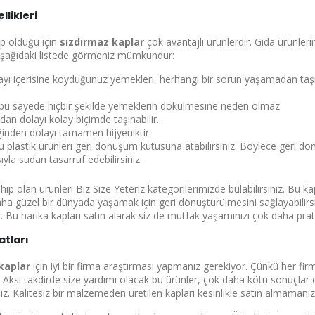
llikleri
ha gösterme
hip olduğu için
sızdırmaz kaplar
çok avantajlı ürünlerdir. Gıda ürünler
i aşağıdaki listede görmeniz mümkündür:
yı içerisine koyduğunuz yemekleri, herhangi bir sorun yaşamadan taşıy
e bu sayede hiçbir şekilde yemeklerin dökülmesine neden olmaz.
dan dolayı kolay biçimde taşınabilir.
iğinden dolayı tamamen hijyeniktir.
plastik ürünleri geri dönüşüm kutusuna atabilirsiniz. Böylece geri dön
yla sudan tasarruf edebilirsiniz.
hip olan ürünleri Biz Size Yeteriz kategorilerimizde bulabilirsiniz. Bu k
ha güzel bir dünyada yaşamak için geri dönüştürülmesini sağlayabilirs
. Bu harika kapları satın alarak siz de mutfak yaşamınızı çok daha pratik
atları
 kaplar
için iyi bir firma araştırması yapmanız gerekiyor. Çünkü her firm
Aksi takdirde size yardımı olacak bu ürünler, çok daha kötü sonuçlar or
niz. Kalitesiz bir malzemeden üretilen kapları kesinlikle satın almamanı