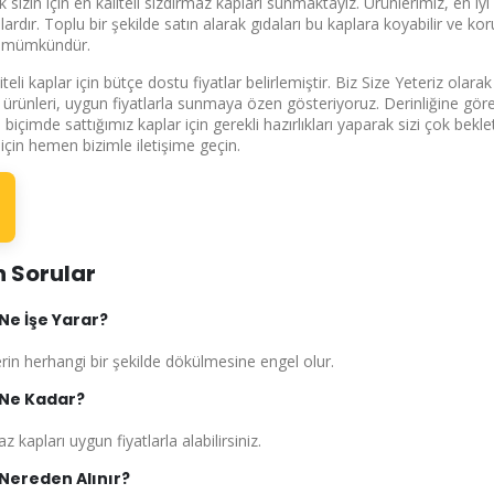
k sizin için en kaliteli sızdırmaz kapları sunmaktayız. Ürünlerimiz, en i
dır. Toplu bir şekilde satın alarak gıdaları bu kaplara koyabilir ve koruy
e mümkündür.
teli kaplar için bütçe dostu fiyatlar belirlemiştir. Biz Size Yeteriz ol
li ürünleri, uygun fiyatlarla sunmaya özen gösteriyoruz. Derinliğine gör
plu biçimde sattığımız kaplar için gerekli hazırlıkları yaparak sizi çok 
 için hemen bizimle iletişime geçin.
n Sorular
Ne İşe Yarar?
n herhangi bir şekilde dökülmesine engel olur.
 Ne Kadar?
kapları uygun fiyatlarla alabilirsiniz.
Nereden Alınır?