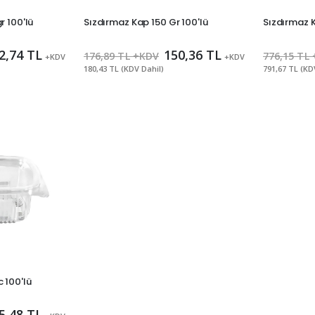
r 100'lü
Sızdırmaz Kap 150 Gr 100'lü
Sızdırmaz K
2,74 TL
150,36 TL
176,89 TL +KDV
776,15 TL
+KDV
+KDV
180,43 TL (KDV Dahil)
791,67 TL (KD
 100'lü
5,48 TL