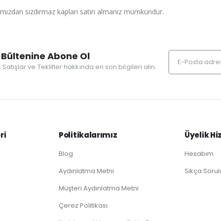
mamızdan sızdırmaz kapları satın almanız mümkündür.
Bültenine Abone Ol
r, Satışlar ve Teklifler hakkında en son bilgileri alın.
ri
Politikalarımız
Üyelik Hi
Blog
Hesabım
Aydınlatma Metni
Sıkça Sorul
Müşteri Aydınlatma Metni
Çerez Politikası