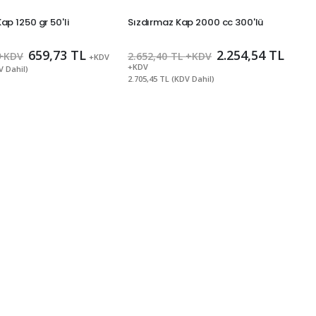
ap 1250 gr 50'li
Sızdırmaz Kap 2000 cc 300'lü
659,73 TL
2.254,54 TL
 +KDV
2.652,40 TL +KDV
+KDV
+KDV
V Dahil)
2.705,45 TL (KDV Dahil)