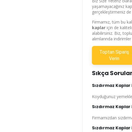
Biz Size Yeteriz olara
yaşamayacağınız kaplar
gerçekleştirmeniz d
Firmamız, tüm bu kali
kaplar
için de kalite
alabilirsiniz. Biz, to
alımlarında indirimler
Toptan Sipariş
Verin
Sıkça Sorula
Sızdırmaz Kaplar 
Koyduğunuz yemekleri
Sızdırmaz Kaplar
Firmamızdan sızdırmaz 
Sızdırmaz Kaplar 