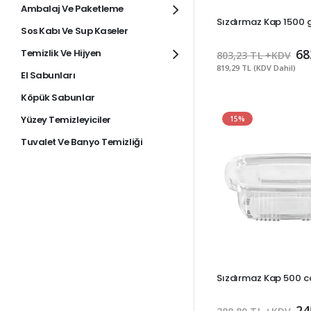
Ambalaj Ve Paketleme
Sızdırmaz Kap 1500 g
Sos Kabı Ve Sup Kaseler
68
Temizlik Ve Hijyen
803,23 TL +KDV
819,29 TL (KDV Dahil)
El Sabunları
Köpük Sabunlar
Yüzey Temizleyiciler
15%
Tuvalet Ve Banyo Temizliği
Sızdırmaz Kap 500 cc
24