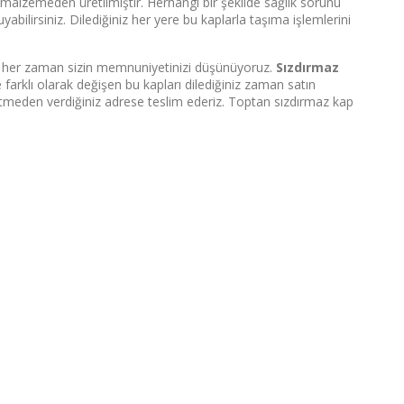
yi malzemeden üretilmiştir. Herhangi bir şekilde sağlık sorunu
abilirsiniz. Dilediğiniz her yere bu kaplarla taşıma işlemlerini
arak her zaman sizin memnuniyetinizi düşünüyoruz.
Sızdırmaz
e farklı olarak değişen bu kapları dilediğiniz zaman satın
bekletmeden verdiğiniz adrese teslim ederiz. Toptan sızdırmaz kap