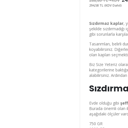
288,80 TL +KDV
294,58 TL (KDV Dahil)
Sızdırmaz kaplar
, 
şekilde sızdırmadığı 
gibi sorunlarla karşıl
Tasarımları, belirli 
koyabilirsiniz. Diğerl
olan kapları seçmekti
Biz Size Yeteriz olar
kategorilerine baktığ
alabilirsiniz. Ardında
Sızdırma
Evde olduğu gibi
şef
Burada önemli olan i
aşağıdaki ölçüler vard
750 GR