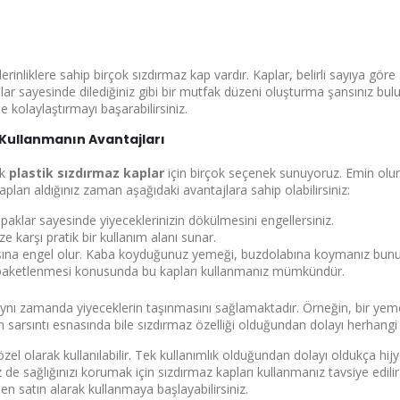
msal Üye Ol
30'a
 derinliklere sahip birçok sızdırmaz kap vardır. Kaplar, belirli sayıya gö
unlar sayesinde dilediğiniz gibi bir mutfak düzeni oluşturma şansınız bulun
de kolaylaştırmayı başarabilirsiniz.
 Kullanmanın Avantajları
dirimlerden
ak
plastik sızdırmaz kaplar
için birçok seçenek sunuyoruz. Emin olun
apları aldığınız zaman aşağıdaki avantajlara sahip olabilirsiniz:
aklar sayesinde yiyeceklerinizin dökülmesini engellersiniz.
e karşı pratik bir kullanım alanı sunar.
na engel olur. Kaba koyduğunuz yemeği, buzdolabına koymanız bunun i
n paketlenmesi konusunda bu kapları kullanmanız mümkündür.
aynı zamanda yiyeceklerin taşınmasını sağlamaktadır. Örneğin, bir yemek
n sarsıntı esnasında bile sızdırmaz özelliği olduğundan dolayı herhangi
 özel olarak kullanılabilir. Tek kullanımlık olduğundan dolayı oldukça h
z de sağlığınızı korumak için sızdırmaz kapları kullanmanız tavsiye edil
n satın alarak kullanmaya başlayabilirsiniz.