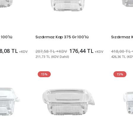
 100'lü
Sızdırmaz Kap 375 Gr 100'lü
Sızdırmaz K
8,08 TL
176,44 TL
207,58 TL +KDV
418,00 TL
+KDV
+KDV
211,73 TL (KDV Dahil)
426,36 TL (KD
15%
15%