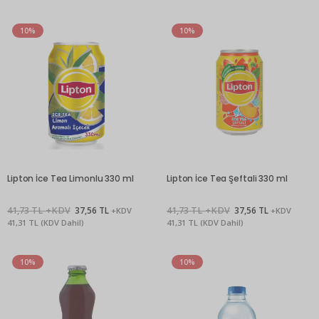
10%
10%
Lipton İce Tea Limonlu 330 ml
Lipton İce Tea Şeftali 330 ml
41,73 TL +KDV
37,56 TL
41,73 TL +KDV
37,56 TL
+KDV
+KDV
41,31 TL (KDV Dahil)
41,31 TL (KDV Dahil)
10%
10%