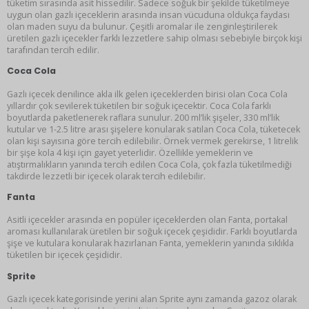
tüketim sırasında asit hissedilir. Sadece soğuk bir şekilde tüketilmeye
uygun olan gazlı içeceklerin arasında insan vücuduna oldukça faydası
olan maden suyu da bulunur. Çeşitli aromalar ile zenginleştirilerek
üretilen gazlı içecekler farklı lezzetlere sahip olması sebebiyle birçok kişi
tarafından tercih edilir.
Coca Cola
Gazlı içecek denilince akla ilk gelen içeceklerden birisi olan Coca Cola
yıllardır çok sevilerek tüketilen bir soğuk içecektir. Coca Cola farklı
boyutlarda paketlenerek raflara sunulur. 200 ml’lik şişeler, 330 ml’lik
kutular ve 1-2.5 litre arası şişelere konularak satılan Coca Cola, tüketecek
olan kişi sayısına göre tercih edilebilir. Örnek vermek gerekirse, 1 litrelik
bir şişe kola 4 kişi için gayet yeterlidir. Özellikle yemeklerin ve
atıştırmalıkların yanında tercih edilen Coca Cola, çok fazla tüketilmediği
takdirde lezzetli bir içecek olarak tercih edilebilir.
Fanta
Asitli içecekler arasında en popüler içeceklerden olan Fanta, portakal
aroması kullanılarak üretilen bir soğuk içecek çeşididir. Farklı boyutlarda
şişe ve kutulara konularak hazırlanan Fanta, yemeklerin yanında sıklıkla
tüketilen bir içecek çeşididir.
Sprite
Gazlı içecek kategorisinde yerini alan Sprite aynı zamanda gazoz olarak