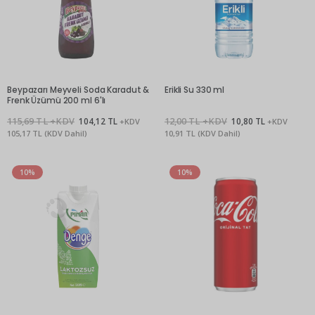
Beypazarı Meyveli Soda Karadut &
Erikli Su 330 ml
Frenk Üzümü 200 ml 6'lı
115,69 TL +KDV
104,12 TL
12,00 TL +KDV
10,80 TL
+KDV
+KDV
105,17 TL (KDV Dahil)
10,91 TL (KDV Dahil)
10%
10%