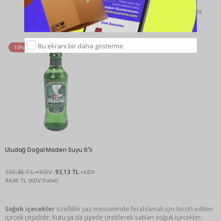
41,47 TL +KDV
37,32 TL
+KDV
41,06 TL (KDV Dahil)
Bu ekranı bir daha gösterme
10%
Uludağ Doğal Maden Suyu 6'lı
103,48 TL +KDV
93,13 TL
+KDV
94,06 TL (KDV Dahil)
Soğuk içecekler
özellikle yaz mevsiminde ferahlamak için tercih edilen
içecek çeşididir. Kutu ya da şişede üretilerek satılan soğuk içecekler,