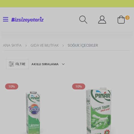
0
ANA SAYFA
GIDA VE MUTFAK
SOĞUK İÇECEKLER
FILTRE
10%
10%