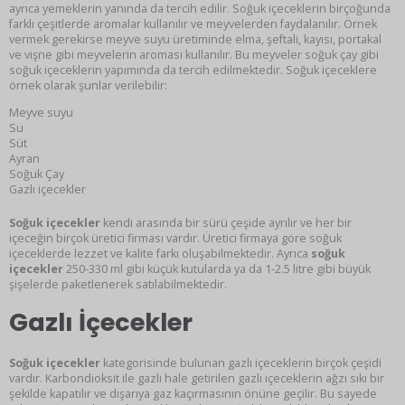
ayrıca yemeklerin yanında da tercih edilir. Soğuk içeceklerin birçoğunda
farklı çeşitlerde aromalar kullanılır ve meyvelerden faydalanılır. Örnek
vermek gerekirse meyve suyu üretiminde elma, şeftali, kayısı, portakal
ve vişne gibi meyvelerin aroması kullanılır. Bu meyveler soğuk çay gibi
soğuk içeceklerin yapımında da tercih edilmektedir. Soğuk içeceklere
örnek olarak şunlar verilebilir:
Meyve suyu
Su
Süt
Ayran
Soğuk Çay
Gazlı içecekler
Soğuk içecekler
kendi arasında bir sürü çeşide ayrılır ve her bir
içeceğin birçok üretici firması vardır. Üretici firmaya göre soğuk
içeceklerde lezzet ve kalite farkı oluşabilmektedir. Ayrıca
soğuk
içecekler
250-330 ml gibi küçük kutularda ya da 1-2.5 litre gibi büyük
şişelerde paketlenerek satılabilmektedir.
Gazlı İçecekler
Soğuk içecekler
kategorisinde bulunan gazlı içeceklerin birçok çeşidi
vardır. Karbondioksit ile gazlı hale getirilen gazlı içeceklerin ağzı sıkı bir
şekilde kapatılır ve dışarıya gaz kaçırmasının önüne geçilir. Bu sayede