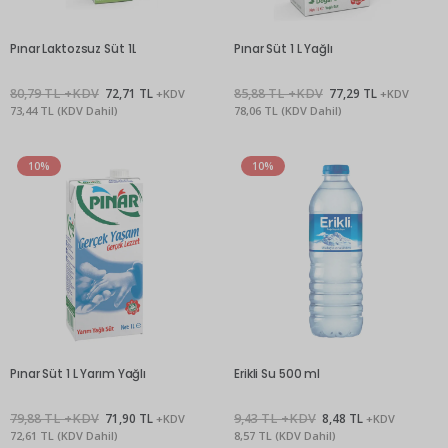
Pınar Laktozsuz Süt 1L
Pınar Süt 1 L Yağlı
80,79 TL +KDV
72,71 TL
85,88 TL +KDV
77,29 TL
+KDV
+KDV
73,44 TL (KDV Dahil)
78,06 TL (KDV Dahil)
10%
10%
Pınar Süt 1 L Yarım Yağlı
Erikli Su 500 ml
79,88 TL +KDV
71,90 TL
9,43 TL +KDV
8,48 TL
+KDV
+KDV
72,61 TL (KDV Dahil)
8,57 TL (KDV Dahil)