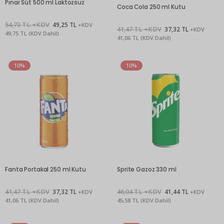
Pınar Süt 500 ml Laktozsuz
Coca Cola 250 ml Kutu
54,73 TL +KDV
49,25 TL
+KDV
41,47 TL +KDV
37,32 TL
+KDV
49,75 TL (KDV Dahil)
41,06 TL (KDV Dahil)
10%
10%
Fanta Portakal 250 ml Kutu
Sprite Gazoz 330 ml
41,47 TL +KDV
37,32 TL
46,04 TL +KDV
41,44 TL
+KDV
+KDV
41,06 TL (KDV Dahil)
45,58 TL (KDV Dahil)