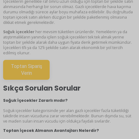
İçeceklerin genellikle raf ömrü uzun olduğu için toptan bir şekilde satın
alınmasında herhangi bir sorun olmaz. Gazlı içeceklerde hava kaçırma
durumu olmadığı sürece aylar boyu muhafaza edilebilir. Bu doğrultuda
toptan içecek satın alırken düzgün bir şekilde paketlenmiş olmasına
dikkat etmek gerekmektedir.
Soğuk içecekler
her mevsim tüketilen ürünlerdir. Yemeklerin ya da
atıştırmalıkların yanında içilen soğuk içecekleri tek tek almak yerine
toptan bir şekilde alarak daha uygun fiyata denk getirmek mümkündür.
İçecekleri 6’lı ya da 12’li şekilde satın alarak ekonomik bir yol tercih
edilmiş olunur.
Toptan Sipariş
Verin
Sıkça Sorulan Sorular
Soğuk İçecekler Zararlı mıdır?
Soğuk içecekler kategorisinde yer alan gazlı içecekler fazla tüketildiği
takdirde insan vücuduna zarar verebilmektedir. Bunun dışında su, süt
ve maden suları insan vücudu için oldukça faydalı sıvılardır.
Toptan İçecek Almanın Avantajları Nelerdir?