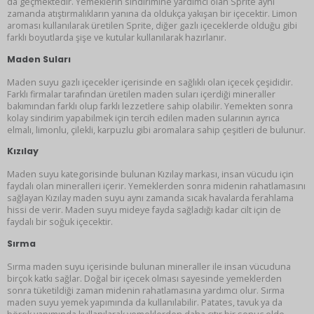
da geçmektedir. Yemeklerin sindirimine yardımcı olan Sprite aynı
zamanda atıştırmalıkların yanına da oldukça yakışan bir içecektir. Limon
aroması kullanılarak üretilen Sprite, diğer gazlı içeceklerde olduğu gibi
farklı boyutlarda şişe ve kutular kullanılarak hazırlanır.
Maden Suları
Maden suyu gazlı içecekler içerisinde en sağlıklı olan içecek çeşididir.
Farklı firmalar tarafından üretilen maden suları içerdiği mineraller
bakımından farklı olup farklı lezzetlere sahip olabilir. Yemekten sonra
kolay sindirim yapabilmek için tercih edilen maden sularının ayrıca
elmalı, limonlu, çilekli, karpuzlu gibi aromalara sahip çeşitleri de bulunur.
Kızılay
Maden suyu kategorisinde bulunan Kızılay markası, insan vücudu için
faydalı olan mineralleri içerir. Yemeklerden sonra midenin rahatlamasını
sağlayan Kızılay maden suyu aynı zamanda sıcak havalarda ferahlama
hissi de verir. Maden suyu mideye fayda sağladığı kadar cilt için de
faydalı bir soğuk içecektir.
Sırma
Sırma maden suyu içerisinde bulunan mineraller ile insan vücuduna
birçok katkı sağlar. Doğal bir içecek olması sayesinde yemeklerden
sonra tüketildiği zaman midenin rahatlamasına yardımcı olur. Sırma
maden suyu yemek yapımında da kullanılabilir. Patates, tavuk ya da