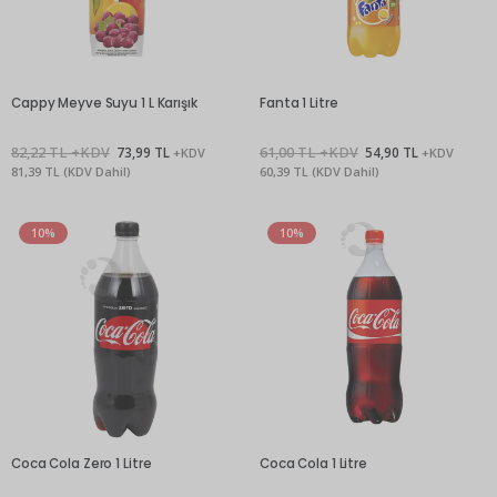
Cappy Meyve Suyu 1 L Karışık
Fanta 1 Litre
82,22 TL +KDV
73,99 TL
61,00 TL +KDV
54,90 TL
+KDV
+KDV
81,39 TL (KDV Dahil)
60,39 TL (KDV Dahil)
10%
10%
Coca Cola Zero 1 Litre
Coca Cola 1 Litre