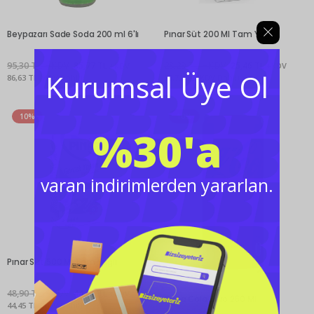
Beypazarı Sade Soda 200 ml 6'lı
Pınar Süt 200 Ml Tam Yağlı
95,30 TL +KDV
85,77 TL
28,29 TL +KDV
25,46 TL
+KDV
+KDV
Kurumsal Üye Ol
86,63 TL (KDV Dahil)
25,72 TL (KDV Dahil)
10%
10%
%30'a
varan indirimlerden yararlan.
Pınar Süt 500 Ml Tam Yağlı
48,90 TL +KDV
44,01 TL
+KDV
Coca Cola Zero 250 Ml
44,45 TL (KDV Dahil)