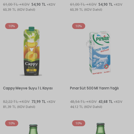
61,00 TL +KDV
54,90 TL
61,00 TL +KDV
54,90 TL
+KDV
+KDV
60,39 TL (KDV Dahil)
60,39 TL (KDV Dahil)
10%
10%
Cappy Meyve Suyu 1 L Kayısı
Pınar Süt 500 Ml Yarım Yağlı
82,22 TL +KDV
73,99 TL
48,54 TL +KDV
43,68 TL
+KDV
+KDV
81,39 TL (KDV Dahil)
44,12 TL (KDV Dahil)
10%
10%