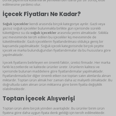
börek yapımında kullanılarak yemeklerden daha çıtır bir sonuç elde
edilmesine yardımcı olur.
İçecek Fiyatları Ne Kadar?
Soğuk içecekler
kendi arasında birçok kategoriye ayrılır. Gazlı veya
gazsız soğuk içecekler bulunmakla birlikte gün içerisinde sürekli
tükettiğimiz su da
soğuk içecekler
arasında yerini almaktadır. Sıklıkla
yaz mevsiminde tercih edilen bu içecekler kış mevsiminde de
tüketilmektedir. Gazlı içeceklerin fiyatlandırılması oldukça geniş bir
kapsamda yapılmaktadır. Soğuk içecek kategorisinde birçok çeşitte
içecek ve marka bulunduğundan fiyatlandırmalar da bu hususlara göre
yapılmaktadır.
İçecek fiyatlarını belirleyen en önemli faktör, üretici firmadır. Her marka
farklı lezzetlerde ve kalitede ürünler üretir. Ürünlerin kalitesi ve
içerisinde bulunan maddelere göre fiyatlandırmalar yapılmaktadır.
Fiyatlandırmada bir diğer önemli etken ise toptan satın alımlarda alınan
miktardır. Toptan ürün almak her zaman daha az maliyetli olmaktadır. Bu
doğrultuda satın alınan ürün miktarına göre birim fiyatta değişiklik
olabilmektedir.
Toptan İçecek Alışverişi
Toptan ürün alımı birçok yönden avantajlıdır. Bu ürünler birim ürün
fiyatına göre daha uygun fiyata denk geldiği için tercih edilmektedir.