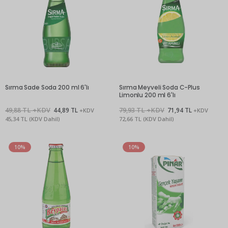
Sırma Sade Soda 200 ml 6'lı
Sırma Meyveli Soda C-Plus
Limonlu 200 ml 6'lı
49,88 TL +KDV
44,89 TL
79,93 TL +KDV
71,94 TL
+KDV
+KDV
45,34 TL (KDV Dahil)
72,66 TL (KDV Dahil)
10%
10%