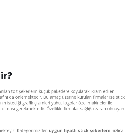
ir?
lanılan toz şekerlerin küçük paketlere koyularak ikram edilen
srafını da önlemektedir. Bu amaç üzerine kurulan firmalar ise stick
nin istediği grafik çizimleri yahut logolar özel makineler ile
eli olması gerekmektedir. Özellikle firmalar sağlığa zararı olmayan
rmekteyiz. Kategorimizden
uygun fiyatlı stick şekerlere
hızlıca