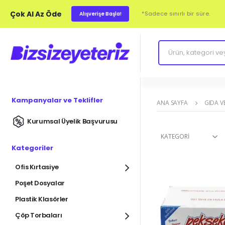
Çok Al Az Öde
*Sadece sınırlı bir süre.
Alışverişe Başla!
Kampanyalar ve Teklifler
ANA SAYFA
GIDA V
Kurumsal Üyelik Başvurusu
KATEGORI
Kategoriler
Ofis Kırtasiye
Poşet Dosyalar
Plastik Klasörler
Çöp Torbaları