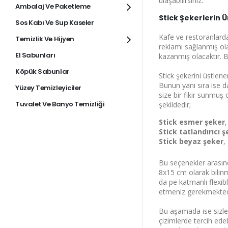
ulaşabilirsiniz.
Ambalaj Ve Paketleme
Stick Şekerlerin Ü
Sos Kabı Ve Sup Kaseler
Kafe ve restoranlarda 
Temizlik Ve Hijyen
reklamı sağlanmış ola
El Sabunları
kazanmış olacaktır. Bu
Köpük Sabunlar
Stick şekerini üstlen
Bunun yanı sıra ise d
Yüzey Temizleyiciler
size bir fikir sunmuş 
Tuvalet Ve Banyo Temizliği
şekildedir;
Stick esmer şeker
,
Stick tatlandırıcı 
Stick beyaz şeker
,
Bu seçenekler arasında
8x15 cm olarak bilinme
da pe katmanlı flexib
etmeniz gerekmekted
Bu aşamada ise sizler
çizimlerde tercih edeb