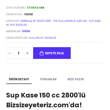
STOK DURUMU:
STOKTA VAR
ÜRÜN KODU:
102360
KATEGORI:
AMBALAJ VE PAKETLEME
,
TEK KULLANIMLIK KAPLAR
,
SOS KABI
VE SUP KASELER
MARKALAR:
DIĞER
ÜRÜN ETIKETLERI:
KULLAN AT ÜRÜNLER
SEPETE EKLE
ÜRÜN DETAYI
YORUMLAR
BIZE YAZIN
Sup Kase 150 cc 2800'lü
Bizsizeyeteriz.com'da!