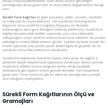
yoluyla ortaya koyabilmektedir. Fişler alınan ürünün gerçekliğini
yansıttığından alıcıya güven verir ve ürünü tekrar değiştirebilme olanağı
verir.
Sürekli form kağıtları
ile gider pusulaları, çekler, senetler, reçeteler
ve makbuzlar da oluşturabilirsiniz. Yani bunlardan herhangi birine
ihtiyacınız varsa sürekli form kağıdına ihtiyacınız var demektir.
Kullanacağınız alana göre dilediğiniz miktarda alabilirsiniz. Sürekli form
kağıtları kenarlarındaki delikler sayesinde uzun süre saklanabilir.
Saklayacağınız ortam nemli bir ortamsa biraz hasar alabilirler. Bu yüzden
sakladığınız ortama dikkat etmeniz gerekir. Sayfalar tüy kadar incedir. Bu
incelik sayesinde üste yazılan yazılar alttaki kağıda da geçebilir. Bu da
anında iki nüsha elde edilmesine olanak tanır.
Sürekli form kağıtlarının önemli bir faydası daha vardır. Bu kağıtlar iş
yerlerinin düşük maliyete baskı yapmasına olanak tanır. Bunun yanında
müşterilere aldıkları ürünün belgesini vermiş olmak, kaçakçılık,
dolandırıcılık gibi olayların önüne geçmek demektir. Yani müşterilere
güven verir. Toner emisyonu gibi bir sıkıntı da olmadığından çevreyle
dost olduğunu söyleyebiliriz.
Sürekli Form Kağıtlarının Ölçü ve
Gramajları