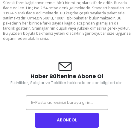
Sürekli form kağıtlarının temel ölçü birimi inç olarak ifade edilir. Burada
ifade edilen 1 inç ise 2.54 cm’ye denk gelmektedir. Standart boyutları ise
11x24 olarak ifade edilmektedir. Bu kağıtlar çeşitli sayılarda paketlerle
satılmaktadır. Örneğin 500’lü, 1000’li gibi paketler bulunmaktadır. Bu
paketlerin her birinde farklı sayıda kağıt olacağından gramajları da
farklılık gösterir. Gramajlarının düşük veya yüksek olmasına gerek yoktur.
Bu yüzden boyuta bakmanız yeterli olacaktır. Eğer boyutlar size uygunsa
düşünmeden alabilirsiniz.
Haber Bültenine Abone Ol
Etkinlikler, Satışlar ve Teklifler hakkında en son bilgileri alın.