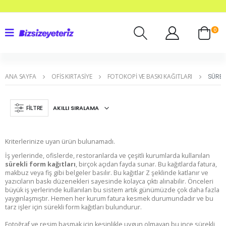
0
ANA SAYFA
OFIS KIRTASIYE
FOTOKOPI VE BASKI KAĞITLARI
SÜREKL
FILTRE
Kriterlerinize uyan ürün bulunamadı.
İş yerlerinde, ofislerde, restoranlarda ve çeşitli kurumlarda kullanılan
sürekli form kağıtları
, birçok açıdan fayda sunar. Bu kağıtlarda fatura,
makbuz veya fiş gibi belgeler basılır. Bu kağıtlar Z şeklinde katlanır ve
yazıcıların baskı düzenekleri sayesinde kolayca çıktı alınabilir. Önceleri
büyük iş yerlerinde kullanılan bu sistem artık günümüzde çok daha fazla
yaygınlaşmıştır. Hemen her kurum fatura kesmek durumundadır ve bu
tarz işler için sürekli form kağıtları bulundurur.
Fotoğraf ve resim basmak için kesinlikle uygun olmayan bu ince sürekli