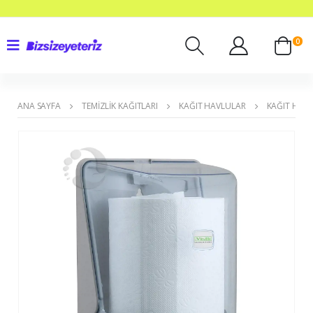
0
ANA SAYFA
TEMIZLIK KAĞITLARI
KAĞIT HAVLULAR
KAĞIT HAVL