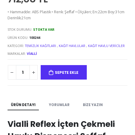
• Hammadde: ABS Plastik • Renk: Şeffaf • Ölçüleri; En:22cm Boy:31cm
Derinlik:21cm
STOK DURUMU:
STOKTA VAR
ÜRÜN KODU:
100244
KATEGORI:
TEMIZLIK KAĞITLARI
,
KAĞIT HAVLULAR
,
KAĞIT HAVLU VERICILER
MARKALAR:
VIALLI
SEPETE EKLE
ÜRÜN DETAYI
YORUMLAR
BIZE YAZIN
Vialli Reflex İçten Çekmeli