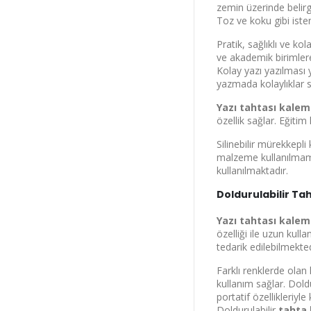
zemin üzerinde belirgi
Toz ve koku gibi iste
Pratik, sağlıklı ve k
ve akademik birimler
Kolay yazı yazılması 
yazmada kolaylıklar 
Yazı tahtası kalem
özellik sağlar. Eğitim
Kuru
Silinebilir mürekkepl
malzeme kullanılmamak
kullanılmaktadır.
%
Doldurulabilir Tah
Yazı tahtası kalemi
özelliği ile uzun kul
tedarik edilebilmekte
Farklı renklerde olan
varan in
kullanım sağlar. Doldu
portatif özellikleriyl
yararlan.
Doldurulabilir
tahta 