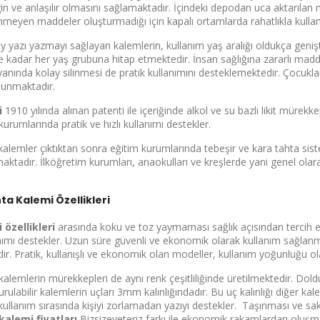
n ve anlaşılır olmasını sağlamaktadır. İçindeki depodan uca aktarılan mür
nmeyen maddeler oluşturmadığı için kapalı ortamlarda rahatlıkla kullan
olay yazı yazmayı sağlayan kalemlerin, kullanım yaş aralığı oldukça geniş
e kadar her yaş grubuna hitap etmektedir. İnsan sağlığına zararlı madd
yanında kolay silinmesi de pratik kullanımını desteklemektedir. Çocuklar
sunmaktadır.
i
1910 yılında alınan patenti ile içeriğinde alkol ve su bazlı likit mürekkepl
 kurumlarında pratik ve hızlı kullanımı destekler.
msal Üye Ol
i kalemler çıktıktan sonra eğitim kurumlarında tebeşir ve kara tahta sis
tadır. İlköğretim kurumları, anaokulları ve kreşlerde yani genel olar
30'a
ta Kalemi Özellikleri
 özellikleri
arasında koku ve toz yaymaması sağlık açısından tercih ed
lanımı destekler. Uzun süre güvenli ve ekonomik olarak kullanım sağlanm
dir. Pratik, kullanışlı ve ekonomik olan modeller, kullanım yoğunluğu ol
 kalemlerin mürekkepleri de aynı renk çeşitliliğinde üretilmektedir. Do
dirimlerden
rulabilir kalemlerin uçları 3mm kalınlığındadır. Bu uç kalınlığı diğer ka
e kullanım sırasında kişiyi zorlamadan yazıyı destekler. Taşınması ve sa
kalemi fiyatları
Bizsizeyeteriz farkı ile ekonomik rakamlardan oluşm