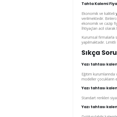
Tahta Kalemi Fiya
Ekonomik ve kaliteli
verilmektedir. Binler
ekonomik ve cazip fiy
İhtiyaçları acil olar
Kurumsal firmalarla 
yapılmaktadır. Limitli
Sıkça Soru
Yazı tahtası kale
Eğitim kurumlarında v
modeller çocukların el
Yazı tahtası kale
Standart renkleri siya
Yazı tahtası kale
Doldurulabilir kalemle