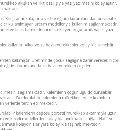
ekkep akışkan ve likit özelliğiyle yazı yazılmasını kolaylaştırır.
ılmaktadır.
tir. Kreş, anaokulu, orta ve lise eğitim kurumlarından üniversite
eler kullanılmayan üretim modelleriyle kullanım sağlanmaktadır.
ın el ve bilek hareketlerini destekleyen ergonomik yapısı yazı
er kullanılır. Alkol ve su bazlı mürekkepler kolaylıkla silinebilir
temleri kalkmıştır. Üretiminde çocuk sağlığına zarar verecek hiçbir
ak eğitim kurumlarında su bazlı mürekkep çeşitleri
ilmesini sağlamaktadır. Kalemlerin çoğunluğu doldurulabilir
aktadır. Doldurulabilir kalemlerin mürekkepleri de kolaylıkla
an yerlerde tercih edilmektedir.
ldurulabilir kalemlerin deposu portatif mürekkep aktarımıyla uzun
lem ve keçeli modellerden kolaylıkla ayrılmasını sağlar. Hafif ve
klanması kolaydır. Her yere kolaylıkla taşınabilmektedir.
aktadır.