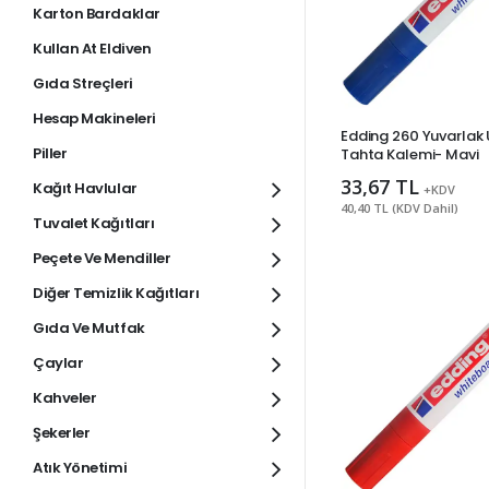
Karton Bardaklar
Kullan At Eldiven
Gıda Streçleri
Hesap Makineleri
Edding 260 Yuvarlak
Piller
Tahta Kalemi- Mavi
33,67 TL
Kağıt Havlular
+KDV
40,40 TL (KDV Dahil)
Tuvalet Kağıtları
Peçete Ve Mendiller
Diğer Temizlik Kağıtları
Gıda Ve Mutfak
Çaylar
Kahveler
Şekerler
Atık Yönetimi