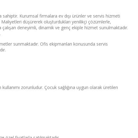
ra sahiptir. Kurumsal firmalara ev dışı ürünler ve servis hizmeti
Maliyetleri düşürerek oluşturdukları yenilikçi çözümlerle,
a çalışan deneyimli, dinamik ve genç ekiple hizmet sunulmaktadır.
.
zmetler sunmaktadır. Ofis ekipmanları konusunda servis
dır.
in kullanımı zorunludur. Çocuk sağlığına uygun olarak üretilen
e özel fiyatlarla satılmaktadır.