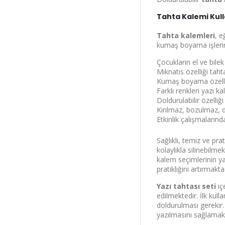
Tahta Kalemi Kull
Tahta kalemleri
, e
kumaş boyama işlerin
Çocukların el ve bilek 
Mıknatıs özelliği tah
Kumaş boyama özelliğ
Farklı renkleri yazı ka
Doldurulabilir özelli
Kırılmaz, bozulmaz, d
Etkinlik çalışmalarınd
Bu ekranı bir da
Sağlıklı, temiz ve pra
kolaylıkla silinebilme
kalem seçimlerinin ya
pratikliğini artırmakta
Yazı tahtası seti
iç
edilmektedir. İlk kul
doldurulması gerekir.
yazılmasını sağlamakt