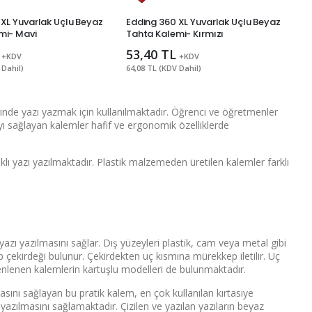
XL Yuvarlak Uçlu Beyaz
Edding 360 XL Yuvarlak Uçlu Beyaz
mi- Mavi
Tahta Kalemi- Kırmızı
53,40 TL
+KDV
+KDV
 Dahil)
64,08 TL (KDV Dahil)
nde yazı yazmak için kullanılmaktadır. Öğrenci ve öğretmenler
yı sağlayan kalemler hafif ve ergonomik özelliklerde
klı yazı yazılmaktadır. Plastik malzemeden üretilen kalemler farklı
zı yazılmasını sağlar. Dış yüzeyleri plastik, cam veya metal gibi
çekirdeği bulunur. Çekirdekten uç kısmına mürekkep iletilir. Uç
nlenen kalemlerin kartuşlu modelleri de bulunmaktadır.
sını sağlayan bu pratik kalem, en çok kullanılan kırtasiye
yazılmasını sağlamaktadır. Çizilen ve yazılan yazıların beyaz