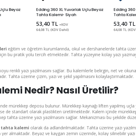
 Uçlu Beyaz
Edding 360 XL Yuvarlak Uçlu Beyaz
Edding 360 
ı
Tahta Kalemi- Siyah
Tahta Kale
53,40 TL
53,40 TL
+KDV
64,08 TL (KDV Dahil)
64,08 TL (KDV
leri
eğitim ve öğretim kurumlarında, okul ve dershanelerde tahta üzeri
çin bu pratik yolu tercih etmektedir. Tahta yüzeyine kolay yazı yazma
oyu renkli yazı yazılmasını sağlar. Bu kalemlerle belirgin, net ve okuna
ır. Tahta üzerine çizim, yazı ve şekil yapılmasını kolaylaştırmaktadır.
emi Nedir? Nasıl Üretilir?
inde mürekkep deposu bulunur. Mürekkep kaynağı liften yapılmış uçla ya
e de standart olarak plastikten üretilmektedir. Kalem içinde mürekkep 
ep tahta üzerine yazı yazılmasını sağlar. Mekanizması bu şekilde düze
 tahta kalemi
olarak da adlandırılmaktadır. Tahta üzerine yazı yazılma
yer almaktadır. Beyaz ve kaygan zemin üzerinde, kolay silinebilir yazı 