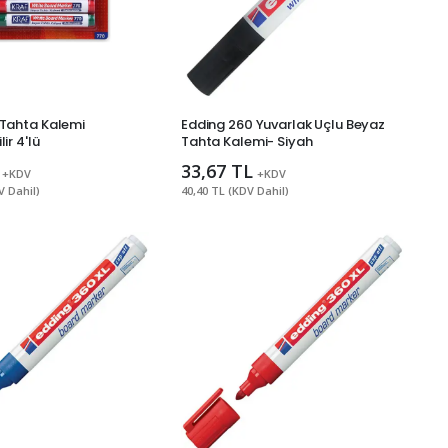
 Tahta Kalemi
Edding 260 Yuvarlak Uçlu Beyaz
ir 4'lü
Tahta Kalemi- Siyah
33,67 TL
+KDV
+KDV
V Dahil)
40,40 TL (KDV Dahil)