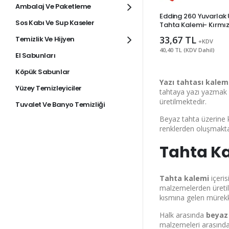
Ambalaj Ve Paketleme
Edding 260 Yuvarlak
Sos Kabı Ve Sup Kaseler
Tahta Kalemi- Kırmız
33,67 TL
Temizlik Ve Hijyen
+KDV
40,40 TL (KDV Dahil)
El Sabunları
Köpük Sabunlar
Yazı tahtası kalem
Yüzey Temizleyiciler
tahtaya yazı yazmak i
üretilmektedir.
Tuvalet Ve Banyo Temizliği
Beyaz tahta üzerine k
renklerden oluşmaktad
Tahta Kal
Tahta kalemi
içeris
malzemelerden üretils
kısmına gelen mürekk
Halk arasında
beyaz
malzemeleri arasında 