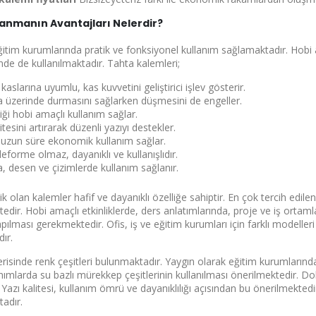
anmanın Avantajları Nelerdir?
ğitim kurumlarında pratik ve fonksiyonel kullanım sağlamaktadır. Hobi
de de kullanılmaktadır. Tahta kalemleri;
kaslarına uyumlu, kas kuvvetini geliştirici işlev gösterir.
ta üzerinde durmasını sağlarken düşmesini de engeller.
i hobi amaçlı kullanım sağlar.
litesini artırarak düzenli yazıyı destekler.
ği uzun süre ekonomik kullanım sağlar.
eforme olmaz, dayanıklı ve kullanışlıdır.
a, desen ve çizimlerde kullanım sağlanır.
ha gösterme
tik olan kalemler hafif ve dayanıklı özelliğe sahiptir. En çok tercih edile
ktedir. Hobi amaçlı etkinliklerde, ders anlatımlarında, proje ve iş orta
pılması gerekmektedir. Ofis, iş ve eğitim kurumları için farklı modeller
dır.
erisinde renk çeşitleri bulunmaktadır. Yaygın olarak eğitim kurumlarında
lanımlarda su bazlı mürekkep çeşitlerinin kullanılması önerilmektedir. D
 Yazı kalitesi, kullanım ömrü ve dayanıklılığı açısından bu önerilmekte
adır.