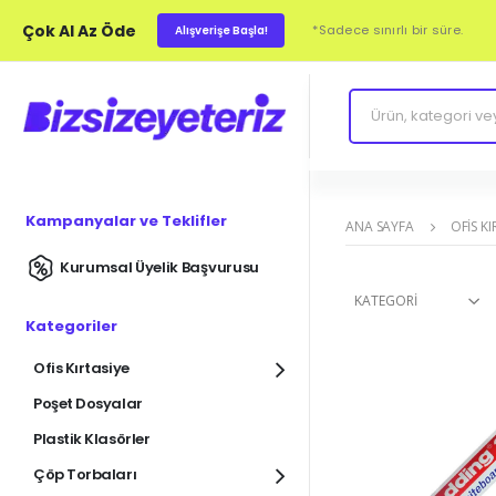
Çok Al Az Öde
*Sadece sınırlı bir süre.
Alışverişe Başla!
Kampanyalar ve Teklifler
ANA SAYFA
OFIS KI
Kurumsal Üyelik Başvurusu
KATEGORI
Kategoriler
Ofis Kırtasiye
Poşet Dosyalar
Plastik Klasörler
Çöp Torbaları