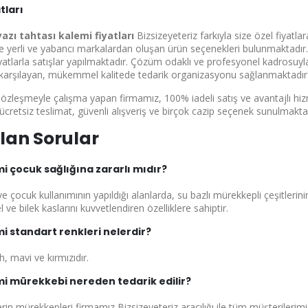
tları
yazı tahtası kalemi fiyatları
Bizsizeyeteriz farkıyla size özel fiyatla
ce yerli ve yabancı markalardan oluşan ürün seçenekleri bulunmaktadır. 
atlarla satışlar yapılmaktadır. Çözüm odaklı ve profesyonel kadrosuyl
ak karşılayan, mükemmel kalitede tedarik organizasyonu sağlanmaktadır
sözleşmeyle çalışma yapan firmamız, 100% iadeli satış ve avantajlı hi
 ücretsiz teslimat, güvenli alışveriş ve birçok cazip seçenek sunulmakta
lan Sorular
mi çocuk sağlığına zararlı mıdır?
e çocuk kullanımının yapıldığı alanlarda, su bazlı mürekkepli çeşitlerin
 ve bilek kaslarını kuvvetlendiren özelliklere sahiptir.
mi standart renkleri nelerdir?
h, mavi ve kırmızıdır.
mi mürekkebi nereden tedarik edilir?
rin mürekkepleri firmamız Bizsizeyeteriz aracılığı ile tüm müşterilerimiz